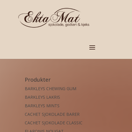
Produkter
BARKLEYS CHEWING GUM
BARKLEYS LAKRIS
BARKLEYS MINTS
CACHET SJOKOLADE BARER
CACHET SJOKOLADE CLASSIC
FLARONIS NOUGAT